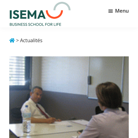
Passer
Passer
Menu
au
au
contenu
pied
principal
de
Isema
Business
page
school
> Actualités
for
life