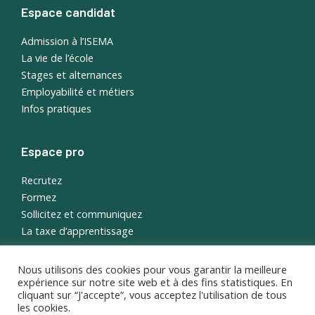
Espace candidat
Admission à l’ISEMA
La vie de l’école
Stages et alternances
Employabilité et métiers
Infos pratiques
Espace pro
Recrutez
Formez
Sollicitez et communiquez
La taxe d’apprentissage
Nous utilisons des cookies pour vous garantir la meilleure
English
expérience sur notre site web et à des fins statistiques. En
Portail étudiant
cliquant sur “J'accepte”, vous acceptez l'utilisation de tous
les cookies.