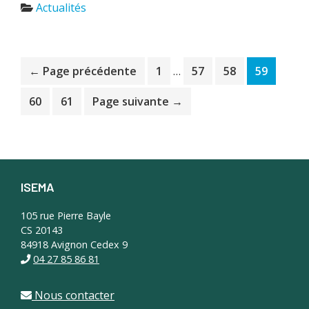
Actualités
Pages
Page
Page
Page
Page
← Page précédente
1
…
57
58
59
provisoires
omises
Page
Page
60
61
Page suivante →
ISEMA
Footer
105 rue Pierre Bayle
CS 20143
84918 Avignon Cedex 9
04 27 85 86 81
Nous contacter