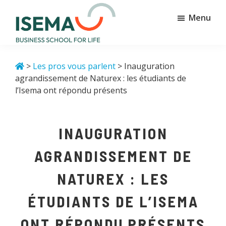
Passer
Passer
Menu
au
au
contenu
pied
principal
de
Isema
Business
page
school
>
Les pros vous parlent
> Inauguration
for
agrandissement de Naturex : les étudiants de
life
l’Isema ont répondu présents
INAUGURATION
AGRANDISSEMENT DE
NATUREX : LES
ÉTUDIANTS DE L’ISEMA
ONT RÉPONDU PRÉSENTS