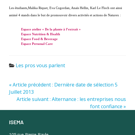
Les étudiants,
Malika Riquet, Eva Cogordan, Anaïs Hellin, Karl Le Floch ont ainsi
animé 4 stands dans le but de promouvoir divers activités et actions de Naturex :
Espace atelier « De la plante à l’extrait »
Espace Nutrition & Health
Espace Food & Beverage
Espace Personal Care
Les pros vous parlent
« Article précédent : Dernière date de sélection 5
Juillet 2013
Article suivant : Alternance : les entreprises nous
font confiance »
ISEMA
Footer
105 rue Pierre Bayle