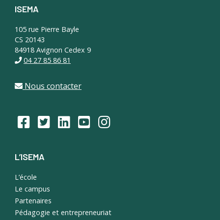
ISEMA
Footer
105 rue Pierre Bayle
CS 20143
84918 Avignon Cedex 9
04 27 85 86 81
Nous contacter
L’ISEMA
L’école
Le campus
Partenaires
Pédagogie et entrepreneuriat