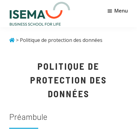
Passer
Passer
Menu
au
au
contenu
pied
principal
de
Isema
Business
page
school
> Politique de protection des données
for
life
POLITIQUE DE
PROTECTION DES
DONNÉES
Préambule