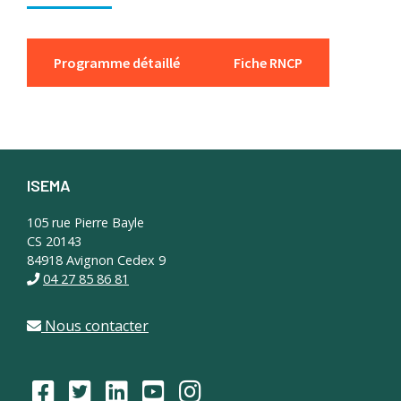
Programme détaillé
Fiche RNCP
ISEMA
Footer
105 rue Pierre Bayle
CS 20143
84918 Avignon Cedex 9
04 27 85 86 81
Nous contacter