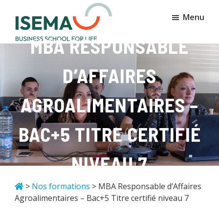
Passer
Passer
Menu
au
au
contenu
pied
MBA RESPONSABLE
principal
de
Isema
Business
page
school
D’AFFAIRES
for
life
AGROALIMENTAIRES –
BAC+5 TITRE CERTIFIÉ
NIVEAU 7
>
Nos formations
> MBA Responsable d’Affaires
Agroalimentaires – Bac+5 Titre certifié niveau 7