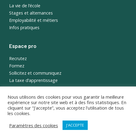
La vie de l’école
Stages et alternances
Employabilité et métiers
Infos pratiques
Espace pro
Recrutez
Formez
Sollicitez et communiquez
La taxe d’apprentissage
Nous utilisons des cookies pour vous garantir la meilleure
English
expérience sur notre site web et à des fins statistiques. En
Portail étudiant
cliquant sur “J'accepte”, vous acceptez l'utilisation de tous
les cookies.
Paramètres des cookies
J'ACCEPTE
© 2026 ISEMA, tous droits réservés ·
Crédits et mentions légales
·
Politique de protection des données