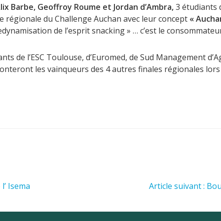
lix Barbe, Geoffroy Roume et Jordan d’Ambra,
3 étudiants 
le régionale du Challenge Auchan avec leur concept
« Aucha
« redynamisation de l’esprit snacking » … c’est le consommate
iants de l’ESC Toulouse, d’Euromed, de Sud Management d’Ag
ronteront les vainqueurs des 4 autres finales régionales lors
 l’ Isema
Article suivant : B