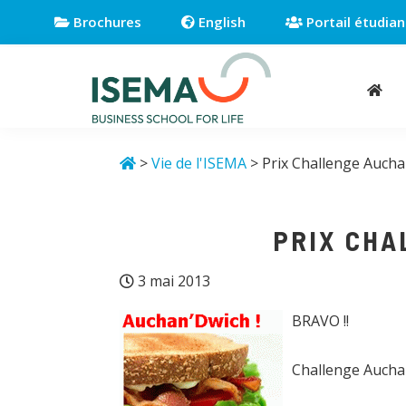
Passer
Passer
Passer
Brochures
English
Portail étudian
à
au
au
la
contenu
pied
navigation
principal
de
principale
page
Isema
Business
school
>
Vie de l'ISEMA
> Prix Challenge Aucha
for
life
PRIX CHA
3 mai 2013
BRAVO !!
Challenge Auchan