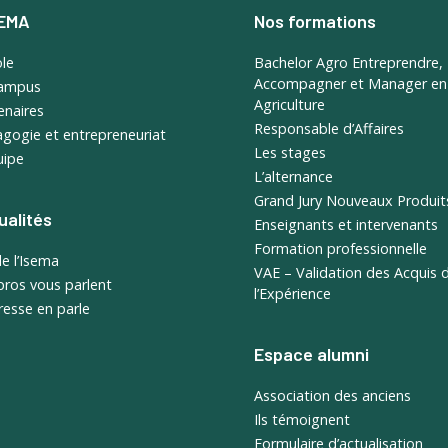
SEMA
Nos formations
ole
Bachelor Agro Entreprendre,
Accompagner et Manager en
campus
Agriculture
enaires
Responsable d’Affaires
gogie et entrepreneuriat
Les stages
uipe
L’alternance
Grand Jury Nouveaux Produit
ualités
Enseignants et intervenants
Formation professionnelle
de l’Isema
VAE – Validation des Acquis 
pros vous parlent
l’Expérience
resse en parle
Espace alumni
Association des anciens
Ils témoignent
Formulaire d’actualisation