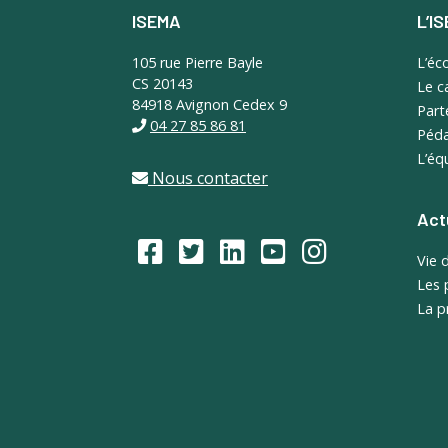
ISEMA
L’I
Footer
105 rue Pierre Bayle
L’éc
CS 20143
Le 
84918 Avignon Cedex 9
Part
04 27 85 86 81
Péda
L’éq
Nous contacter
Act
Vie 
Les 
La p