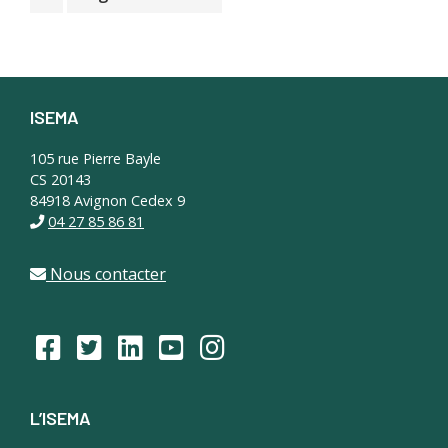
ISEMA
Footer
105 rue Pierre Bayle
CS 20143
84918 Avignon Cedex 9
04 27 85 86 81
Nous contacter
L’ISEMA