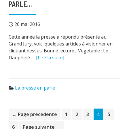
PARLE…
26 mai 2016
Cette année la presse a répondu présente au
Grand Jury, voici quelques articles à visionner en
cliquant dessus. Bonne lecture... Vegetable : Le
Dauphiné
... [Lire la suite]
La presse en parle
Page
Page
Page
Page
Page
← Page précédente
1
2
3
4
5
Page
6
Page suivante →