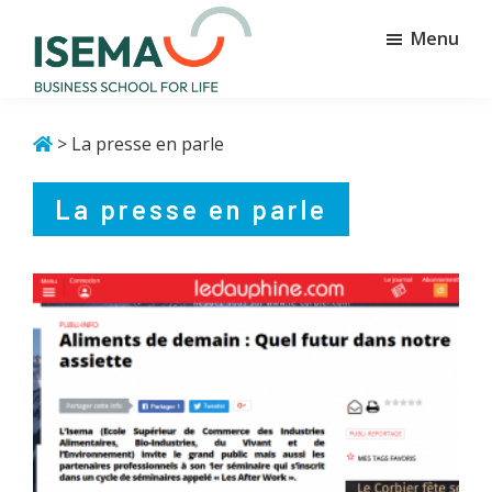
Passer
Passer
Menu
au
au
contenu
pied
principal
de
Isema
Business
page
school
> La presse en parle
for
life
La presse en parle