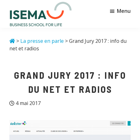
Passer
Passer
Menu
au
au
contenu
pied
principal
de
Isema
Business
page
school
>
La presse en parle
> Grand Jury 2017 : info du
for
net et radios
life
GRAND JURY 2017 : INFO
DU NET ET RADIOS
4 mai 2017