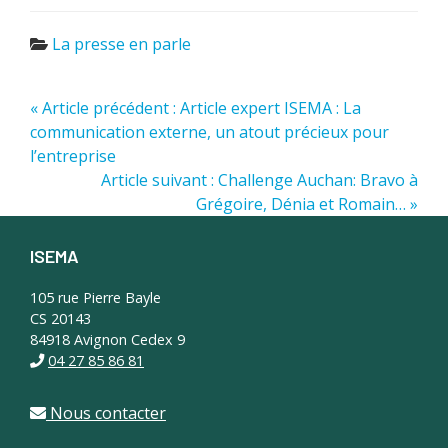
La presse en parle
« Article précédent : Article expert ISEMA : La
communication externe, un atout précieux pour
l’entreprise
Article suivant : Challenge Auchan: Bravo à
Grégoire, Dénia et Romain… »
ISEMA
Footer
105 rue Pierre Bayle
CS 20143
84918 Avignon Cedex 9
04 27 85 86 81
Nous contacter