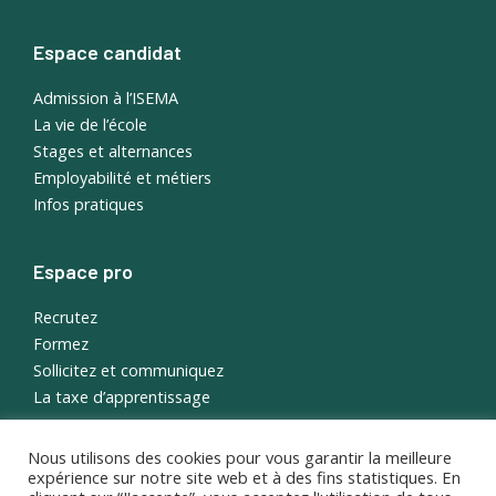
Espace candidat
Admission à l’ISEMA
La vie de l’école
Stages et alternances
Employabilité et métiers
Infos pratiques
Espace pro
Recrutez
Formez
Sollicitez et communiquez
La taxe d’apprentissage
Nous utilisons des cookies pour vous garantir la meilleure
English
expérience sur notre site web et à des fins statistiques. En
Portail étudiant