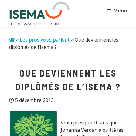
Passer
Passer
Menu
au
au
contenu
pied
principal
de
Isema
Business
page
school
>
Les pros vous parlent
> Que deviennent les
for
diplômés de l’Isema ?
life
QUE DEVIENNENT LES
DIPLÔMÉS DE L’ISEMA ?
5 décembre 2013
Voilà presque 10 ans que
Johanna Verdan a quitté les