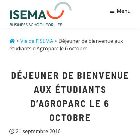
Passer
Passer
Menu
au
au
contenu
pied
principal
de
Isema
Business
page
school
>
Vie de l'ISEMA
> Déjeuner de bienvenue aux
for
étudiants d’Agroparc le 6 octobre
life
DÉJEUNER DE BIENVENUE
AUX ÉTUDIANTS
D’AGROPARC LE 6
OCTOBRE
21 septembre 2016