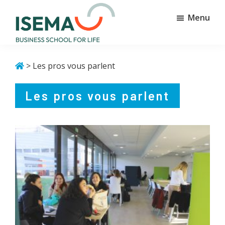
Passer
Passer
Menu
au
au
contenu
pied
principal
de
Isema
Business
page
school
> Les pros vous parlent
for
life
Les pros vous parlent