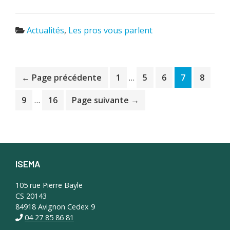
Actualités
,
Les pros vous parlent
Pages
Page
Page
Page
Page
Page
← Page précédente
1
…
5
6
7
8
provisoires
Pages
omises
Page
Page
9
…
16
Page suivante →
provisoires
omises
ISEMA
Footer
105 rue Pierre Bayle
CS 20143
84918 Avignon Cedex 9
04 27 85 86 81