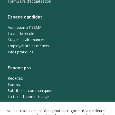
Formulaire d’actualisation
Espace candidat
Admission à l’ISEMA
La vie de l’école
Stages et alternances
Employabilité et métiers
Infos pratiques
Espace pro
Recrutez
Formez
Sollicitez et communiquez
La taxe d’apprentissage
Nous utilisons des cookies pour vous garantir la meilleure
English