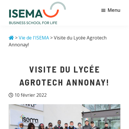
Passer
Passer
Menu
au
au
contenu
pied
principal
de
Isema
Business
page
school
>
Vie de l'ISEMA
> Visite du Lycée Agrotech
for
Annonay!
life
VISITE DU LYCÉE
AGROTECH ANNONAY!
10 février 2022