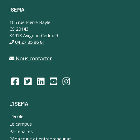
ISEMA
Footer
105 rue Pierre Bayle
CS 20143
84918 Avignon Cedex 9
04 27 85 86 81
Nous contacter
L’ISEMA
L’école
Le campus
Partenaires
Pédagogie et entrepreneuriat