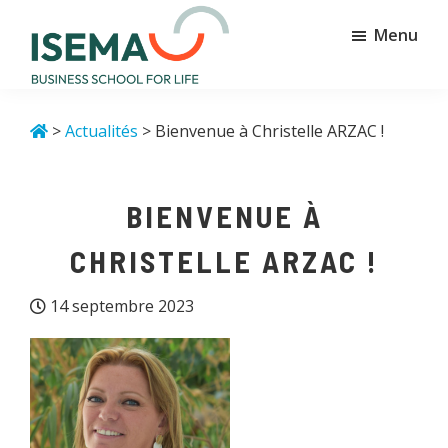
Passer
Passer
Menu
au
au
contenu
pied
principal
de
Isema
Business
page
school
>
Actualités
> Bienvenue à Christelle ARZAC !
for
life
BIENVENUE À
CHRISTELLE ARZAC !
14 septembre 2023