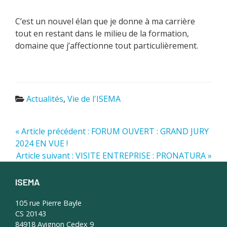
C’est un nouvel élan que je donne à ma carrière
tout en restant dans le milieu de la formation,
domaine que j’affectionne tout particulièrement.
Actualités
,
Vie de l'ISEMA
« Article précédent : FORUM OUVERT : GRAND JURY
2024 EN VUE !
Article suivant : VISITE ENTREPRISE : PRONATURA »
ISEMA
Footer
105 rue Pierre Bayle
CS 20143
84918 Avignon Cedex 9