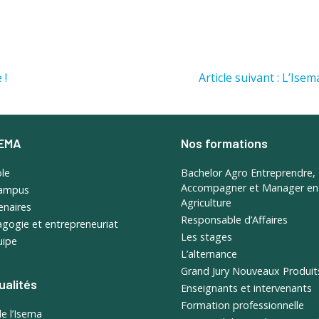
 !
Article suivant : L’Ise
SEMA
Nos formations
ole
Bachelor Agro Entreprendre,
Accompagner et Manager en
campus
Agriculture
enaires
Responsable d’Affaires
gogie et entrepreneuriat
Les stages
uipe
L’alternance
Grand Jury Nouveaux Produit
ualités
Enseignants et intervenants
Formation professionnelle
de l’Isema