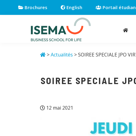
Passer
Passer
Passer
Brochures
English
Portail étudian
à
au
au
la
contenu
pied
navigation
principal
de
principale
page
Isema
Business
school
>
Actualités
> SOIREE SPECIALE JPO VI
for
life
SOIREE SPECIALE JP
12 mai 2021