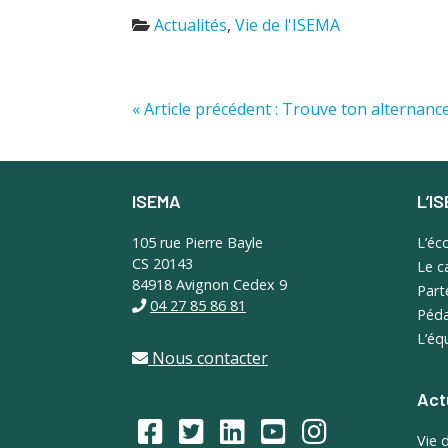
Actualités
,
Vie de l'ISEMA
« Article précédent : Trouve ton alternance
ISEMA
L’I
Footer
105 rue Pierre Bayle
L’éc
CS 20143
Le 
84918 Avignon Cedex 9
Part
04 27 85 86 81
Péda
L’éq
Nous contacter
Act
Vie 