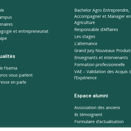
ole
Bachelor Agro Entreprendre,
Accompagner et Manager en
campus
Agriculture
enaires
Responsable d’Affaires
gogie et entrepreneuriat
Les stages
uipe
L’alternance
Grand Jury Nouveaux Produit
ualités
Enseignants et intervenants
Formation professionnelle
de l’Isema
VAE – Validation des Acquis 
pros vous parlent
l’Expérience
resse en parle
Espace alumni
Association des anciens
Ils témoignent
Formulaire d’actualisation