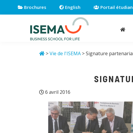
Passer
Passer
Passer
Brochures
English
Portail étudian
à
au
au
la
contenu
pied
navigation
principal
de
principale
page
Isema
Business
school
>
Vie de l'ISEMA
> Signature partenaria
for
life
SIGNATU
6 avril 2016