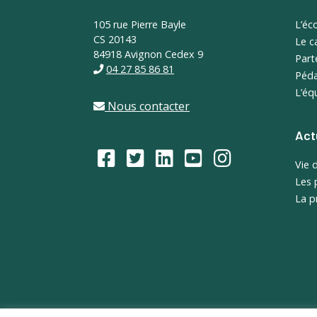
Footer
105 rue Pierre Bayle
L’éc
CS 20143
Le 
84918 Avignon Cedex 9
Part
04 27 85 86 81
Péda
L’éq
Nous contacter
Act
Vie 
Les 
La p