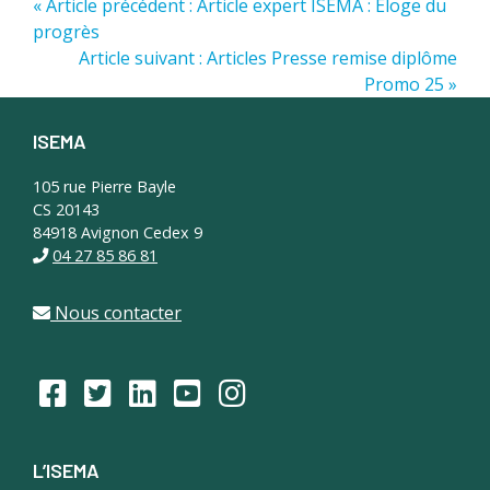
« Article précédent : Article expert ISEMA : Eloge du
progrès
Article suivant : Articles Presse remise diplôme
Promo 25 »
ISEMA
Footer
105 rue Pierre Bayle
CS 20143
84918 Avignon Cedex 9
04 27 85 86 81
Nous contacter
L’ISEMA