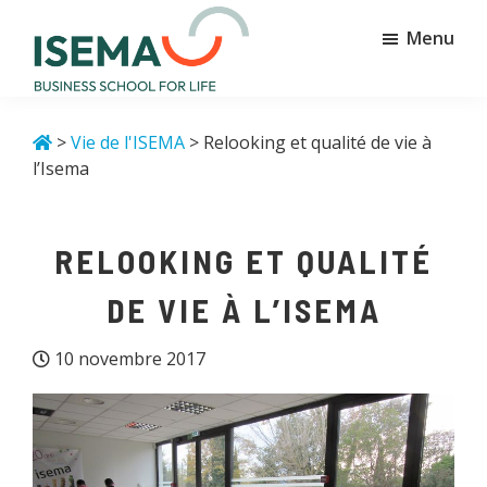
Passer
Passer
Menu
au
au
contenu
pied
principal
de
Isema
Business
page
school
>
Vie de l'ISEMA
> Relooking et qualité de vie à
for
l’Isema
life
RELOOKING ET QUALITÉ
DE VIE À L’ISEMA
10 novembre 2017