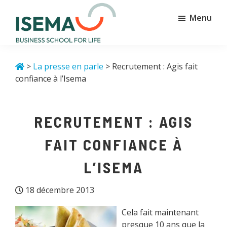
Passer
Passer
Menu
au
au
contenu
pied
principal
de
Isema
Business
page
school
>
La presse en parle
> Recrutement : Agis fait
for
confiance à l’Isema
life
RECRUTEMENT : AGIS
FAIT CONFIANCE À
L’ISEMA
18 décembre 2013
Cela fait maintenant
presque 10 ans que la