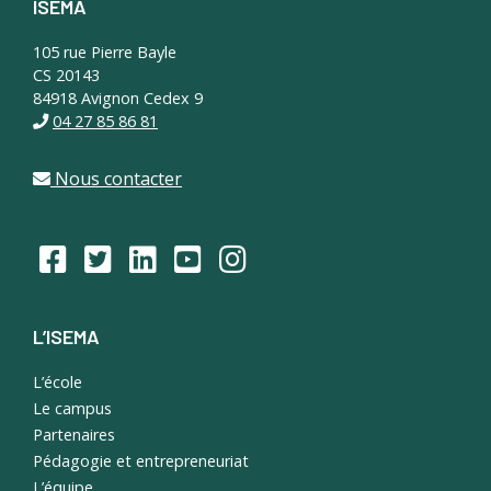
ISEMA
Footer
105 rue Pierre Bayle
CS 20143
84918 Avignon Cedex 9
04 27 85 86 81
Nous contacter
L’ISEMA
L’école
Le campus
Partenaires
Pédagogie et entrepreneuriat
L’équipe