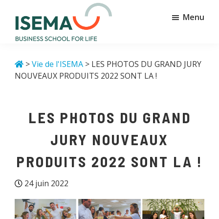
Passer
Passer
Menu
au
au
contenu
pied
principal
de
Isema
Business
page
school
>
Vie de l'ISEMA
> LES PHOTOS DU GRAND JURY
for
NOUVEAUX PRODUITS 2022 SONT LA !
life
LES PHOTOS DU GRAND
JURY NOUVEAUX
PRODUITS 2022 SONT LA !
24 juin 2022