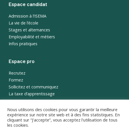
Espace candidat
Admission à l’ISEMA
La vie de l’école
Stages et alternances
Employabilité et métiers
Infos pratiques
Espace pro
Recrutez
Formez
Sollicitez et communiquez
La taxe d’apprentissage
Nous utilisons des cookies pour vous garantir la meilleure
English
expérience sur notre site web et à des fins statistiques. En
Portail étudiant
cliquant sur “J'accepte”, vous acceptez l'utilisation de tous
les cookies.