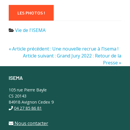
LES PHOTOS !
Vie de l'ISEMA
« Article précédent : Une nouvelle recrue à l’Isema !
Article suivant : Grand Jury 2022 : Retour de la
Presse »
ISEMA
Footer
105 rue Pierre Bayle
CS 20143
84918 Avignon Cedex 9
04 27 85 86 81
Nous contacter