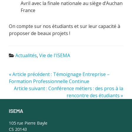
Avril avec la finale nationale au siège d‘Auchan
France
On compte sur nos étudiants et sur leur capacité à
proposer de beaux projets !
Actualités
,
Vie de l'ISEMA
« Article précédent : Témoignage Entreprise –
Formation Professionnelle Continue
Article suivant : Conférence métiers : des pros à la
rencontre des étudiants »
ISEMA
Footer
105 rue Pierre Bayle
CS 20143