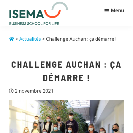
Passer
Passer
Menu
au
au
contenu
pied
principal
de
Isema
Business
page
school
>
Actualités
> Challenge Auchan : ça démarre !
for
life
CHALLENGE AUCHAN : ÇA
DÉMARRE !
2 novembre 2021