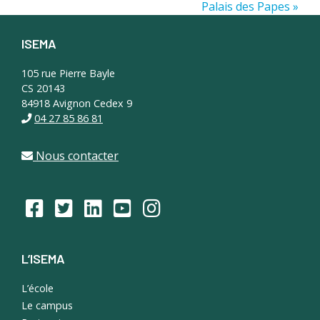
Palais des Papes »
ISEMA
Footer
105 rue Pierre Bayle
CS 20143
84918 Avignon Cedex 9
04 27 85 86 81
Nous contacter
L’ISEMA
L’école
Le campus