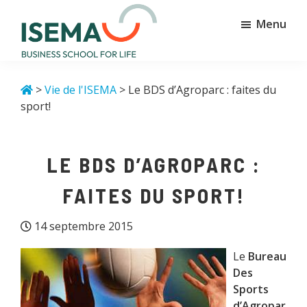
Passer
Passer
Menu
au
au
contenu
pied
principal
de
Isema
Business
page
school
>
Vie de l'ISEMA
> Le BDS d’Agroparc : faites du
for
sport!
life
LE BDS D’AGROPARC :
FAITES DU SPORT!
14 septembre 2015
Le
Bureau
Des
Sports
d’Agropar