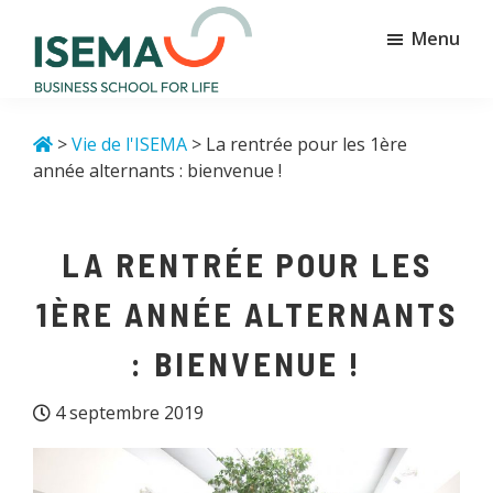
Passer
Passer
Menu
au
au
contenu
pied
principal
de
Isema
Business
page
school
>
Vie de l'ISEMA
> La rentrée pour les 1ère
for
année alternants : bienvenue !
life
LA RENTRÉE POUR LES
1ÈRE ANNÉE ALTERNANTS
: BIENVENUE !
4 septembre 2019