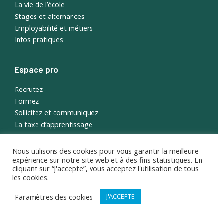
La vie de l’école
Stages et alternances
Employabilité et métiers
Infos pratiques
Espace pro
Recrutez
Formez
Sollicitez et communiquez
La taxe d’apprentissage
Nous utilisons des cookies pour vous garantir la meilleure
English
expérience sur notre site web et à des fins statistiques. En
Portail étudiant
cliquant sur “J'accepte”, vous acceptez l'utilisation de tous
les cookies.
Paramètres des cookies
J'ACCEPTE
© 2026 ISEMA, tous droits réservés ·
Crédits et mentions légales
·
Politique de protection des données