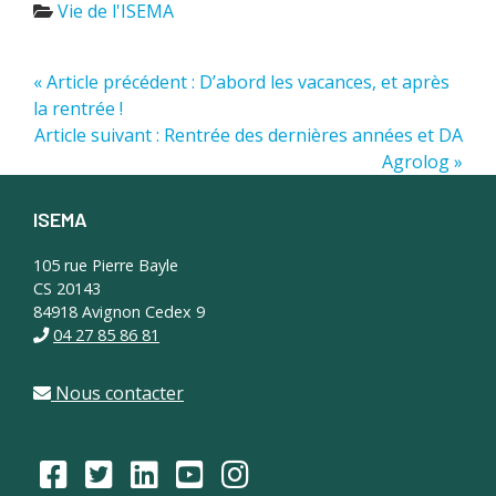
Vie de l'ISEMA
« Article précédent : D’abord les vacances, et après
la rentrée !
Article suivant : Rentrée des dernières années et DA
Agrolog »
ISEMA
Footer
105 rue Pierre Bayle
CS 20143
84918 Avignon Cedex 9
04 27 85 86 81
Nous contacter