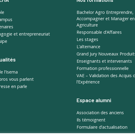
ole
Bachelor Agro Entreprendre,
Accompagner et Manager en
campus
Agriculture
enaires
Responsable d’Affaires
gogie et entrepreneuriat
Les stages
uipe
L’alternance
Grand Jury Nouveaux Produit
ualités
Enseignants et intervenants
Formation professionnelle
de l’Isema
VAE – Validation des Acquis 
pros vous parlent
l’Expérience
resse en parle
Espace alumni
Association des anciens
Ils témoignent
Formulaire d’actualisation