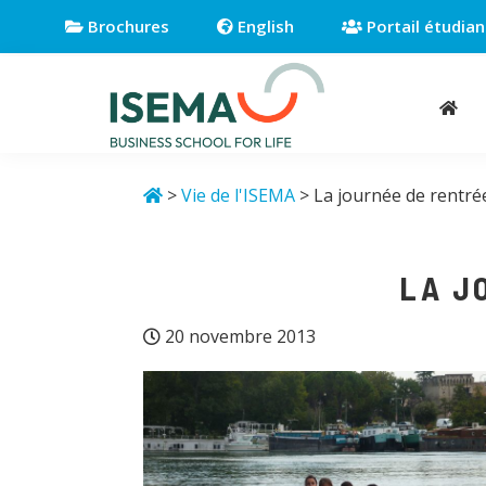
Passer
Passer
Passer
Brochures
English
Portail étudian
à
au
au
la
contenu
pied
navigation
principal
de
principale
page
Isema
Business
school
>
Vie de l'ISEMA
> La journée de rentré
for
life
LA J
20 novembre 2013