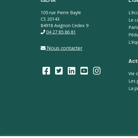
Footer
105 rue Pierre Bayle
L’éc
CS 20143
Le 
84918 Avignon Cedex 9
Part
04 27 85 86 81
Péda
L’éq
Nous contacter
Act
Vie 
Les 
La p