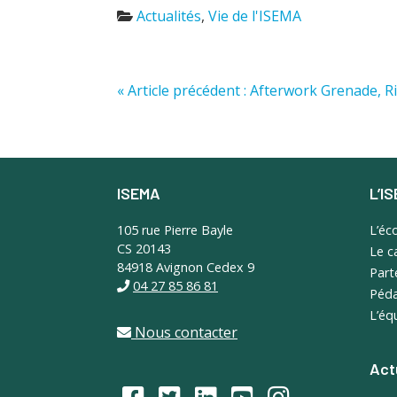
Actualités
,
Vie de l'ISEMA
« Article précédent : Afterwork Grenade, R
ISEMA
L’I
Footer
105 rue Pierre Bayle
L’éc
CS 20143
Le 
84918 Avignon Cedex 9
Part
04 27 85 86 81
Péda
L’éq
Nous contacter
Act