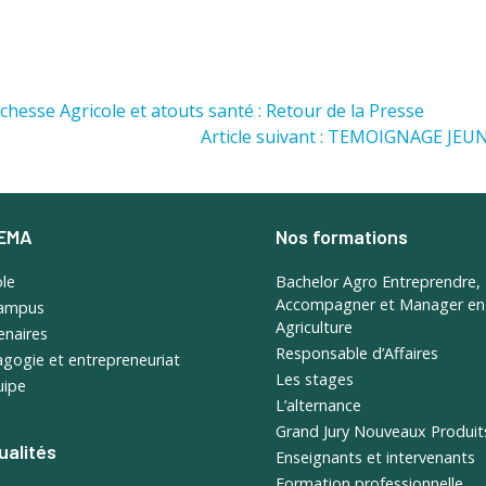
ichesse Agricole et atouts santé : Retour de la Presse
Article suivant : TEMOIGNAGE J
SEMA
Nos formations
ole
Bachelor Agro Entreprendre,
Accompagner et Manager en
campus
Agriculture
enaires
Responsable d’Affaires
gogie et entrepreneuriat
Les stages
uipe
L’alternance
Grand Jury Nouveaux Produit
ualités
Enseignants et intervenants
Formation professionnelle