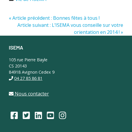
« Article précédent : Bonnes fêtes à tous !
Article suivant : L’ISEMA vous conseille sur votre
orientation en 2014 ! »
ISEMA
Footer
105 rue Pierre Bayle
CS 20143
84918 Avignon Cedex 9
04 27 85 86 81
Nous contacter