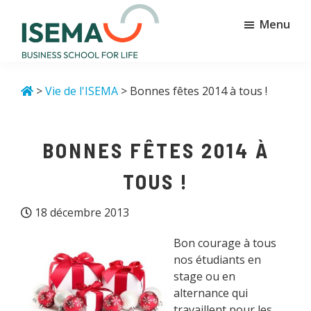
Passer
Passer
Menu
au
au
contenu
pied
principal
de
Isema
Business
page
school
>
Vie de l'ISEMA
> Bonnes fêtes 2014 à tous !
for
life
BONNES FÊTES 2014 À
TOUS !
18 décembre 2013
Bon courage à tous
nos étudiants en
stage ou en
alternance qui
travaillent pour les