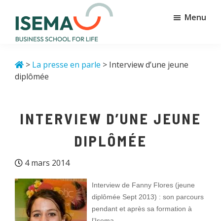
Passer
Passer
Menu
au
au
contenu
pied
principal
de
Isema
Business
page
school
>
La presse en parle
> Interview d’une jeune
for
diplômée
life
INTERVIEW D’UNE JEUNE
DIPLÔMÉE
4 mars 2014
Interview de Fanny Flores (jeune
diplômée Sept 2013) : son parcours
pendant et après sa formation à
l’Isema…