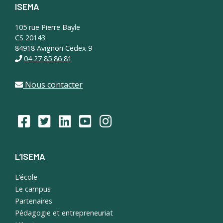
ISEMA
Footer
105 rue Pierre Bayle
CS 20143
84918 Avignon Cedex 9
04 27 85 86 81
Nous contacter
L’ISEMA
L’école
Le campus
Partenaires
Pédagogie et entrepreneuriat