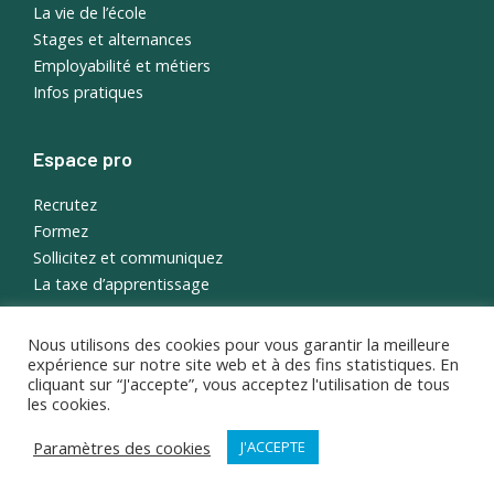
La vie de l’école
Stages et alternances
Employabilité et métiers
Infos pratiques
Espace pro
Recrutez
Formez
Sollicitez et communiquez
La taxe d’apprentissage
Nous utilisons des cookies pour vous garantir la meilleure
English
expérience sur notre site web et à des fins statistiques. En
Portail étudiant
cliquant sur “J'accepte”, vous acceptez l'utilisation de tous
les cookies.
Paramètres des cookies
J'ACCEPTE
© 2026 ISEMA, tous droits réservés ·
Crédits et mentions légales
·
Politique de protection des données