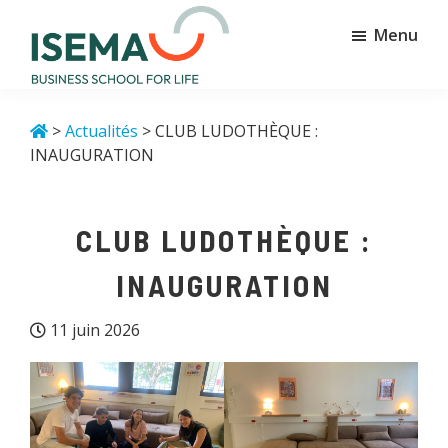
Passer
Passer
Menu
au
au
contenu
pied
principal
de
Isema
Business
page
school
>
Actualités
> CLUB LUDOTHÈQUE :
for
INAUGURATION
life
CLUB LUDOTHÈQUE :
INAUGURATION
11 juin 2026