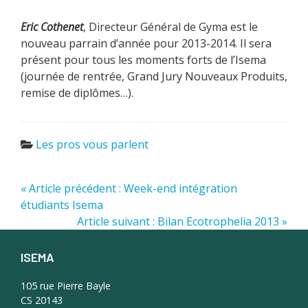
Eric Cothenet
, Directeur Général de Gyma est le
nouveau parrain d’année pour 2013-2014. Il sera
présent pour tous les moments forts de l’Isema
(journée de rentrée, Grand Jury Nouveaux Produits,
remise de diplômes…).
Les pros vous parlent
« Article précédent : Week-end intégration
étudiants Isema
Article suivant : Bilan Ecotrophelia 2013 »
ISEMA
Footer
105 rue Pierre Bayle
CS 20143