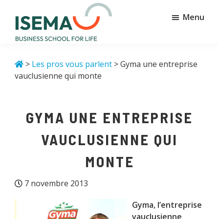
Passer
Passer
Menu
au
au
contenu
pied
principal
de
Isema
Business
page
school
>
Les pros vous parlent
> Gyma une entreprise
for
vauclusienne qui monte
life
GYMA UNE ENTREPRISE
VAUCLUSIENNE QUI
MONTE
7 novembre 2013
Gyma, l’entreprise
vauclusienne