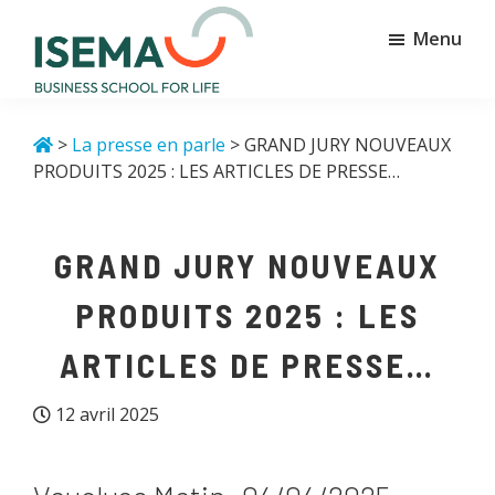
Passer
Passer
Menu
au
au
contenu
pied
principal
de
Isema
Business
page
school
>
La presse en parle
> GRAND JURY NOUVEAUX
for
PRODUITS 2025 : LES ARTICLES DE PRESSE…
life
GRAND JURY NOUVEAUX
PRODUITS 2025 : LES
ARTICLES DE PRESSE…
12 avril 2025