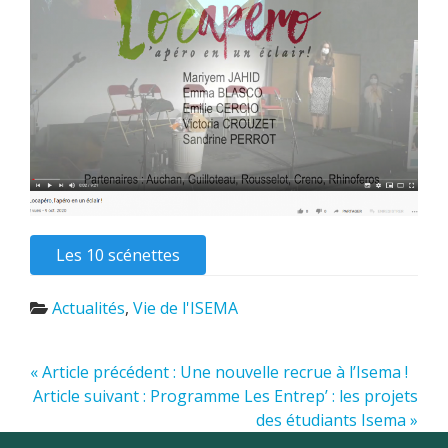
Les 10 scénettes
Actualités
,
Vie de l'ISEMA
« Article précédent : Une nouvelle recrue à l’Isema !
Article suivant : Programme Les Entrep’ : les projets
des étudiants Isema »