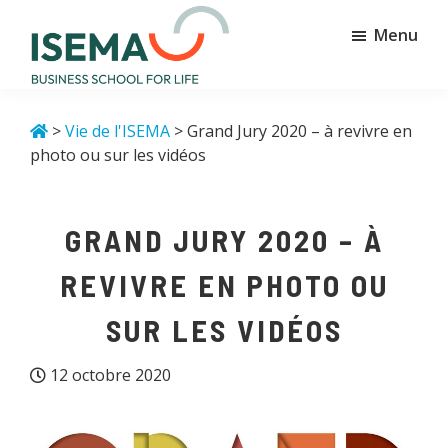
Passer
Passer
Menu
au
au
contenu
pied
principal
de
Isema
Business
page
school
>
Vie de l'ISEMA
> Grand Jury 2020 – à revivre en
for
photo ou sur les vidéos
life
GRAND JURY 2020 – À
REVIVRE EN PHOTO OU
SUR LES VIDÉOS
12 octobre 2020