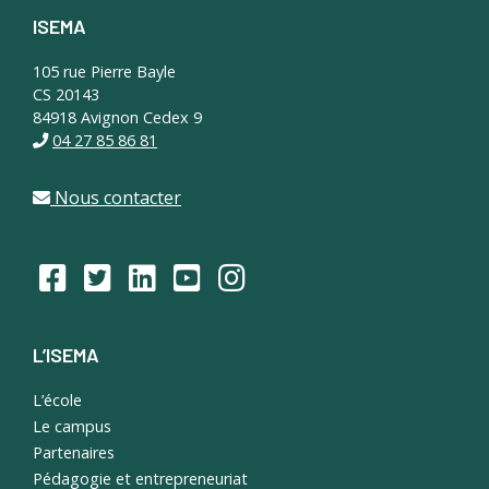
ISEMA
Footer
105 rue Pierre Bayle
CS 20143
84918 Avignon Cedex 9
04 27 85 86 81
Nous contacter
L’ISEMA
L’école
Le campus
Partenaires
Pédagogie et entrepreneuriat