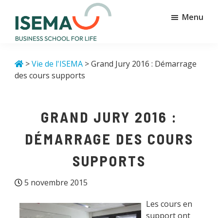
Passer
Passer
Menu
au
au
contenu
pied
principal
de
Isema
Business
page
school
>
Vie de l'ISEMA
> Grand Jury 2016 : Démarrage
for
des cours supports
life
GRAND JURY 2016 :
DÉMARRAGE DES COURS
SUPPORTS
5 novembre 2015
Les cours en
support ont