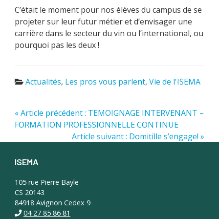
C’était le moment pour nos élèves du campus de se
projeter sur leur futur métier et d’envisager une
carrière dans le secteur du vin ou l’international, ou
pourquoi pas les deux !
Actualités
,
Les pros vous parlent
,
Vie de l'ISEMA
« Article précédent : TEMOIGNAGE INTERVENANT –
FORMATION PROFESSIONNELLE CONTINUE
Article suivant : Domitille s’engage! »
ISEMA
Footer
105 rue Pierre Bayle
CS 20143
84918 Avignon Cedex 9
04 27 85 86 81