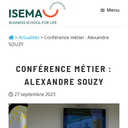
Passer
Passer
Menu
au
au
contenu
pied
principal
de
Isema
Business
page
school
>
Actualités
> Conférence métier : Alexandre
for
SOUZY
life
CONFÉRENCE MÉTIER :
ALEXANDRE SOUZY
27 septembre 2023