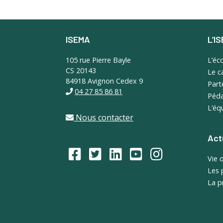
ISEMA
L’I
Footer
105 rue Pierre Bayle
L’éc
CS 20143
Le 
84918 Avignon Cedex 9
Part
04 27 85 86 81
Péda
L’éq
Nous contacter
Act
Vie 
Les 
La p