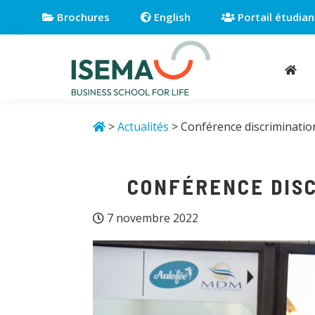
Passer
Passer
Passer
Brochures
English
Portail étudian
à
au
au
la
contenu
pied
navigation
principal
de
principale
page
Isema
Business
school
>
Actualités
> Conférence discriminati
for
life
CONFÉRENCE DISC
7 novembre 2022