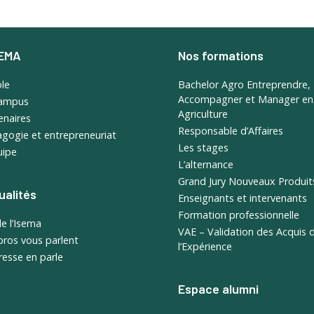
SEMA
Nos formations
ole
Bachelor Agro Entreprendre,
Accompagner et Manager en
campus
Agriculture
enaires
Responsable d’Affaires
gogie et entrepreneuriat
Les stages
uipe
L’alternance
Grand Jury Nouveaux Produit
ualités
Enseignants et intervenants
Formation professionnelle
de l’Isema
VAE – Validation des Acquis 
pros vous parlent
l’Expérience
resse en parle
Espace alumni