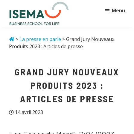
Passer
Passer
Menu
au
au
contenu
pied
principal
de
Isema
Business
page
school
>
La presse en parle
> Grand Jury Nouveaux
for
Produits 2023 : Articles de presse
life
GRAND JURY NOUVEAUX
PRODUITS 2023 :
ARTICLES DE PRESSE
14 avril 2023