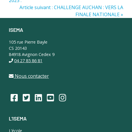
2023 :
Article suivant : CHALLENGE AUCHAN : VERS LA
FINALE NATIONALE »
ISEMA
Footer
105 rue Pierre Bayle
CS 20143
84918 Avignon Cedex 9
04 27 85 86 81
Nous contacter
L’ISEMA
L’école