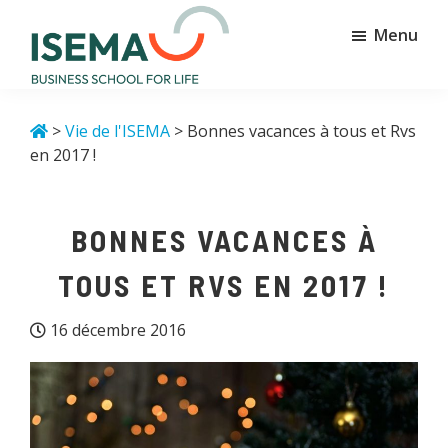
Passer
Passer
Menu
au
au
contenu
pied
principal
de
Isema
Business
page
school
>
Vie de l'ISEMA
> Bonnes vacances à tous et Rvs
for
en 2017 !
life
BONNES VACANCES À
TOUS ET RVS EN 2017 !
16 décembre 2016