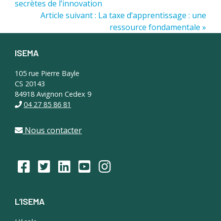
secrètes de l’innovation
Article suivant : La taxe d’apprentissage : une
ressource fondamentale »
ISEMA
Footer
105 rue Pierre Bayle
CS 20143
84918 Avignon Cedex 9
04 27 85 86 81
Nous contacter
L’ISEMA