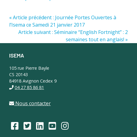
« Article précédent : Journée Portes Ouvertes à
l’Isema ce Samedi 21 janvier 2017
Article suivant : Séminaire “English Fortnight” : 2
semaines tout en anglais! »
ISEMA
Footer
105 rue Pierre Bayle
CS 20143
84918 Avignon Cedex 9
04 27 85 86 81
Nous contacter