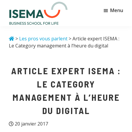
Passer
Passer
Menu
au
au
contenu
pied
principal
de
Isema
Business
page
school
>
Les pros vous parlent
> Article expert ISEMA :
for
Le Category management à l’heure du digital
life
ARTICLE EXPERT ISEMA :
LE CATEGORY
MANAGEMENT À L’HEURE
DU DIGITAL
20 janvier 2017