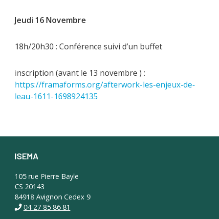
Jeudi 16 Novembre
18h/20h30 : Conférence suivi d’un buffet
inscription (avant le 13 novembre ) :
https://framaforms.org/afterwork-les-enjeux-de-
leau-1611-1698924135
ISEMA
Footer
105 rue Pierre Bayle
CS 20143
84918 Avignon Cedex 9
04 27 85 86 81