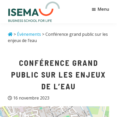
Passer
Passer
Menu
au
au
contenu
pied
principal
de
Isema
Business
page
school
>
Évènements
> Conférence grand public sur les
for
enjeux de l’eau
life
CONFÉRENCE GRAND
PUBLIC SUR LES ENJEUX
DE L’EAU
16 novembre 2023