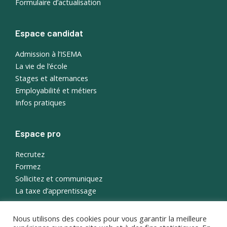
Formulaire d’actualisation
Espace candidat
Admission à l’ISEMA
La vie de l’école
Stages et alternances
Employabilité et métiers
Infos pratiques
Espace pro
Recrutez
Formez
Sollicitez et communiquez
La taxe d’apprentissage
Nous utilisons des cookies pour vous garantir la meilleure
English