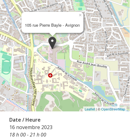
×
105 rue Pierre Bayle - Avignon
Leaflet
| ©
OpenStreetMap
Date / Heure
16 novembre 2023
18 h 00 - 21 h 00