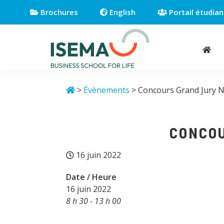
Passer
Passer
Passer
Brochures
English
Portail étudian
à
au
au
la
contenu
pied
navigation
principal
de
principale
page
Isema
Business
school
>
Évènements
> Concours Grand Jury 
for
life
CONCOU
16 juin 2022
Date / Heure
16 juin 2022
8 h 30 - 13 h 00