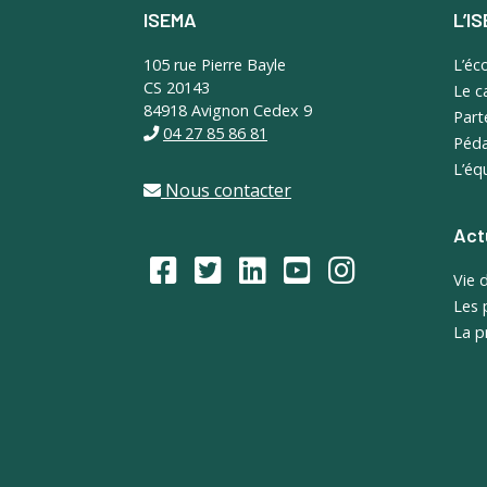
ISEMA
L’I
Footer
105 rue Pierre Bayle
L’éc
CS 20143
Le 
84918 Avignon Cedex 9
Part
04 27 85 86 81
Péda
L’éq
Nous contacter
Act
Vie 
Les 
La p