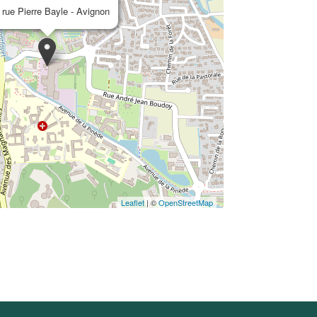
 rue Pierre Bayle - Avignon
Leaflet
| ©
OpenStreetMap