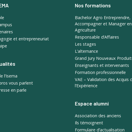
SEMA
Nos formations
ole
Bachelor Agro Entreprendre,
Accompagner et Manager en
campus
Agriculture
enaires
Responsable d’Affaires
gogie et entrepreneuriat
Les stages
uipe
L’alternance
Grand Jury Nouveaux Produit
ualités
Enseignants et intervenants
Formation professionnelle
de l’Isema
VAE – Validation des Acquis 
pros vous parlent
l’Expérience
resse en parle
Espace alumni
Association des anciens
Ils témoignent
Formulaire d’actualisation