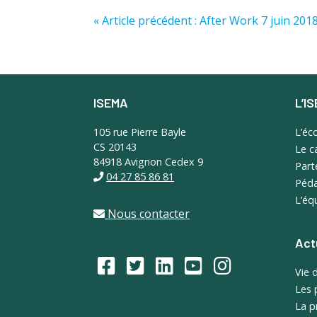
« Article précédent : After Work 7 juin 20
ISEMA
L’I
Footer
105 rue Pierre Bayle
L’éc
CS 20143
Le 
84918 Avignon Cedex 9
Part
04 27 85 86 81
Péda
L’éq
Nous contacter
Act
Vie 
Les 
La p