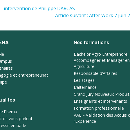
18 : intervention de Philippe DARCAS
Article suivant : After Work 7 juin
SEMA
Nos formations
ole
Bachelor Agro Entreprendre,
Accompagner et Manager en
campus
Agriculture
enaires
Responsable d’Affaires
gogie et entrepreneuriat
Les stages
uipe
L’alternance
Grand Jury Nouveaux Produit
ualités
Enseignants et intervenants
Formation professionnelle
de l’Isema
VAE – Validation des Acquis 
pros vous parlent
l’Expérience
resse en parle