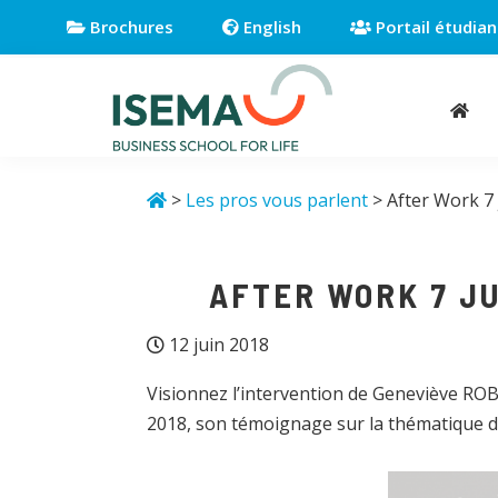
Passer
Passer
Passer
Brochures
English
Portail étudian
à
au
au
la
contenu
pied
navigation
principal
de
principale
page
Isema
Business
school
>
Les pros vous parlent
> After Work 7 
for
life
AFTER WORK 7 JU
12 juin 2018
Visionnez l’intervention de Geneviève ROBER
2018, son témoignage sur la thématique d